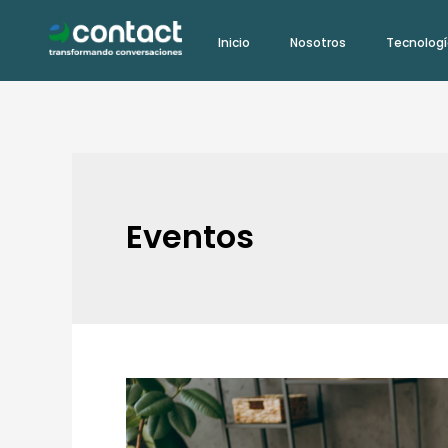
Ir
Inicio
Nosotros
Tecnolog
al
contenido
Eventos
Más
allá