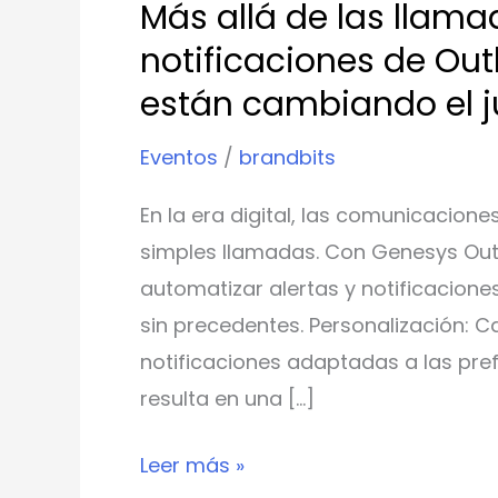
Más allá de las llama
cambiando
notificaciones de Ou
el
están cambiando el 
juego
Eventos
/
brandbits
En la era digital, las comunicacion
simples llamadas. Con Genesys Out
automatizar alertas y notificacione
sin precedentes. Personalización: C
notificaciones adaptadas a las prefe
resulta en una […]
Leer más »