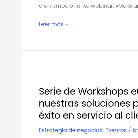
a un emocionante webinar: «Mejora
Leer más »
Serie
de
Serie de Workshops e
Workshops
nuestras soluciones p
eContact:
El
éxito en servicio al cl
poder
Estrategia de negocios
,
Eventos
/
b
de