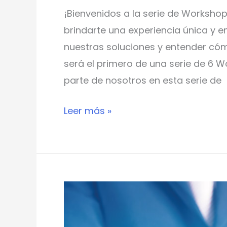
nuestras
¡Bienvenidos a la serie de Worksh
soluciones
brindarte una experiencia única y 
para
nuestras soluciones y entender cóm
llevar
será el primero de una serie de 6 W
tu
parte de nosotros en esta serie de
negocio
al
Leer más »
éxito
en
servicio
al
Somos
cliente.
reconocidos,
a