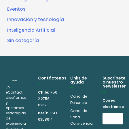
Eventos
Innovación y tecnología
Inteligencia Artificial
Sin categoría
Contáctenos
Links de
Suscríbete
ayuda
a nuestro
Newsletter
En
eContact
Chile:
+56
Canal de
diseñamos
2 2756
Correo
y
Denuncia
6262
electrónico
operamos
Canal de
estrategias
Perú:
+51 1
Sana
de
6358614
experiencia
Convivencia
de cliente