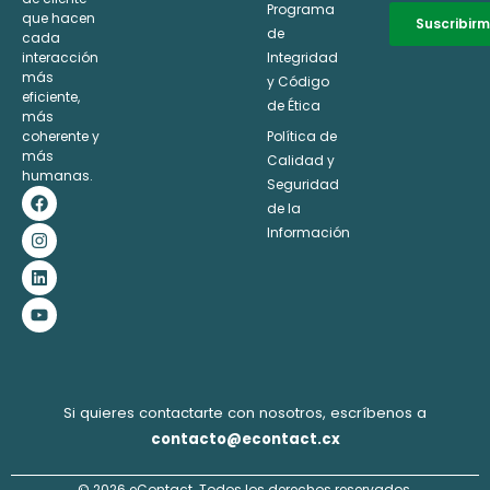
Programa
que hacen
Suscribir
de
cada
interacción
Integridad
Alternative:
más
y Código
eficiente,
de Ética
más
coherente y
Política de
más
Calidad y
humanas.
Seguridad
F
I
L
Y
a
n
i
o
de la
c
s
n
u
Información
e
t
k
t
b
a
e
u
o
g
d
b
o
r
i
e
k
a
n
m
Si quieres contactarte con nosotros, escríbenos a
contacto@econtact.cx
© 2026 eContact. Todos los derechos reservados.