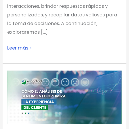
interacciones, brindar respuestas rápidas y
personalizadas, y recopilar datos valiosos para
la toma de decisiones. A continuación,
exploraremos […]
Leer más »
Cómo
el
análisis
de
sentimiento
optimiza
la