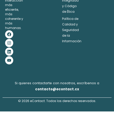
interacción
Integridad
Alternative:
más
y Código
eficiente,
de Ética
más
coherente y
Política de
más
Calidad y
humanas.
Seguridad
F
I
L
Y
a
n
i
o
de la
c
s
n
u
Información
e
t
k
t
b
a
e
u
o
g
d
b
o
r
i
e
k
a
n
m
Si quieres contactarte con nosotros, escríbenos a
contacto@econtact.cx
© 2026 eContact. Todos los derechos reservados.