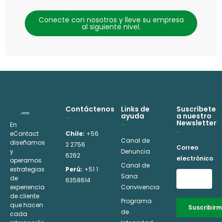
Conecte con nosotros y lleve su empresa
al siguiente nivel.
Contáctenos
Links de
Suscríbete
ayuda
a nuestro
Newsletter
En
eContact
Chile:
+56
Canal de
diseñamos
2 2756
Correo
y
Denuncia
6262
electrónico
operamos
Canal de
estrategias
Perú:
+51 1
Sana
de
6358614
experiencia
Convivencia
de cliente
Programa
que hacen
Suscribir
de
cada