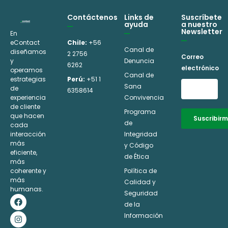
Contáctenos
Links de
Suscríbete
ayuda
a nuestro
Newsletter
En
eContact
Chile:
+56
Canal de
diseñamos
2 2756
Correo
y
Denuncia
6262
electrónico
operamos
Canal de
estrategias
Perú:
+51 1
Sana
de
6358614
experiencia
Convivencia
de cliente
Programa
que hacen
Suscribir
de
cada
interacción
Integridad
Alternativ
más
y Código
eficiente,
de Ética
más
coherente y
Política de
más
Calidad y
humanas.
Seguridad
F
I
L
Y
a
n
i
o
de la
c
s
n
u
Información
e
t
k
t