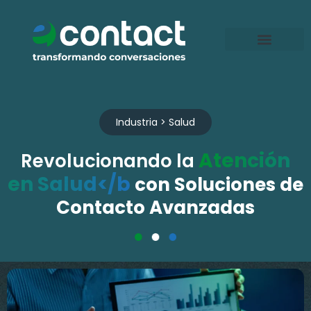
Ir
al
contenido
Industria > Salud
Atención
Revolucionando la
en Salud</b
con Soluciones de
Contacto Avanzadas