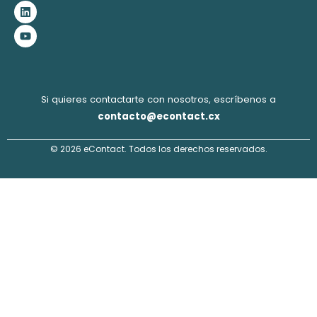
b
a
e
u
o
g
d
b
o
r
i
e
k
a
n
m
Si quieres contactarte con nosotros, escríbenos a
contacto@econtact.cx
© 2026 eContact. Todos los derechos reservados.