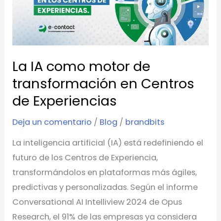
motor
de
transformación
en
La IA como motor de
Centros
de
transformación en Centros
Experiencias
de Experiencias
Deja un comentario
/
Blog
/
brandbits
La inteligencia artificial (IA) está redefiniendo el
futuro de los Centros de Experiencia,
transformándolos en plataformas más ágiles,
predictivas y personalizadas. Según el informe
Conversational AI Intelliview 2024 de Opus
Research, el 91% de las empresas ya considera