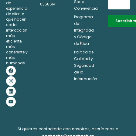
Sana
de
6358614
experiencia
Convivencia
de cliente
Programa
que hacen
Suscribir
de
cada
interacción
Integridad
Alternative:
más
y Código
eficiente,
de Ética
más
coherente y
Política de
más
Calidad y
humanas.
Seguridad
F
I
L
Y
a
n
i
o
de la
c
s
n
u
Información
e
t
k
t
b
a
e
u
o
g
d
b
o
r
i
e
k
a
n
m
Si quieres contactarte con nosotros, escríbenos a