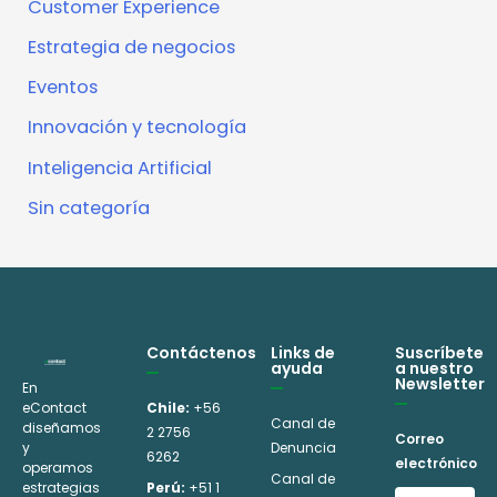
Customer Experience
Estrategia de negocios
Eventos
Innovación y tecnología
Inteligencia Artificial
Sin categoría
Contáctenos
Links de
Suscríbete
ayuda
a nuestro
Newsletter
En
eContact
Chile:
+56
Canal de
diseñamos
2 2756
Correo
y
Denuncia
6262
electrónico
operamos
Canal de
estrategias
Perú:
+51 1