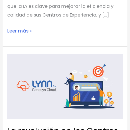
que la IA es clave para mejorar la eficiencia y
calidad de sus Centros de Experiencia, y […]
Leer más »
La
revolución
en
los
Centros
de
Experiencias:
Cómo
eContact