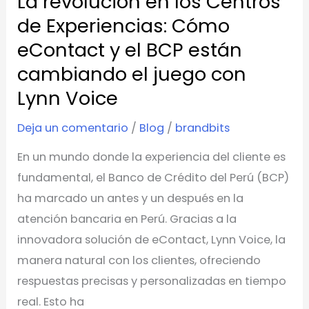
La revolución en los Centros
y
de Experiencias: Cómo
el
eContact y el BCP están
BCP
cambiando el juego con
están
Lynn Voice
cambiando
el
Deja un comentario
/
Blog
/
brandbits
juego
En un mundo donde la experiencia del cliente es
con
fundamental, el Banco de Crédito del Perú (BCP)
Lynn
ha marcado un antes y un después en la
Voice
atención bancaria en Perú. Gracias a la
innovadora solución de eContact, Lynn Voice, la
manera natural con los clientes, ofreciendo
respuestas precisas y personalizadas en tiempo
real. Esto ha