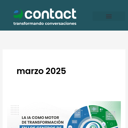
Ir
al
contenido
marzo 2025
La
IA
como