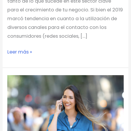
tanto de lo que sucede en este sector clave
para el crecimiento de tu negocio. Si bien el 2019
marcó tendencia en cuanto a la utilización de
diversos canales para el contacto con los
consumidores (redes sociales, […]
Leer más »
La
Cuarta
Revolución
Industrial
y
los