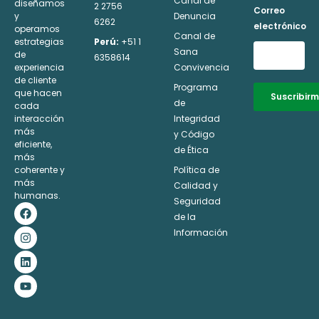
Canal de
diseñamos
2 2756
Correo
y
Denuncia
6262
electrónico
operamos
Canal de
estrategias
Perú:
+51 1
Sana
de
6358614
experiencia
Convivencia
de cliente
Programa
que hacen
Suscribir
de
cada
interacción
Integridad
Alternative:
más
y Código
eficiente,
de Ética
más
coherente y
Política de
más
Calidad y
humanas.
Seguridad
F
I
L
Y
a
n
i
o
de la
c
s
n
u
Información
e
t
k
t
b
a
e
u
o
g
d
b
o
r
i
e
k
a
n
m