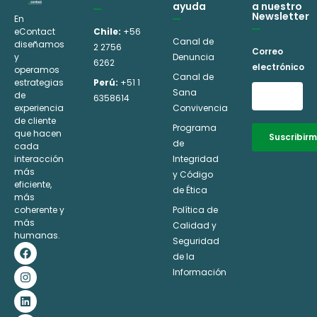
ayuda
a nuestro
Newsletter
En
eContact
Chile:
+56
Canal de
diseñamos
2 2756
Correo
y
Denuncia
6262
electrónico
operamos
Canal de
estrategias
Perú:
+51 1
Sana
de
6358614
experiencia
Convivencia
de cliente
Programa
que hacen
Suscribir
de
cada
interacción
Integridad
Alternative:
más
y Código
eficiente,
de Ética
más
coherente y
Política de
más
Calidad y
humanas.
Seguridad
F
I
L
Y
a
n
i
o
de la
c
s
n
u
Información
e
t
k
t
b
a
e
u
o
g
d
b
o
r
i
e