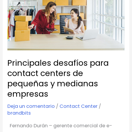
contact
centers
de
pequeñas
y
medianas
empresas
Principales desafíos para
contact centers de
pequeñas y medianas
empresas
Deja un comentario
/
Contact Center
/
brandbits
Fernando Durán – gerente comercial de e-