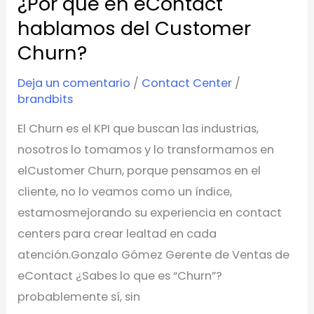
¿Por qué en eContact
en
hablamos del Customer
eContact
hablamos
Churn?
del
Deja un comentario
/
Contact Center
/
Customer
brandbits
Churn?
El Churn es el KPI que buscan las industrias,
nosotros lo tomamos y lo transformamos en
elCustomer Churn, porque pensamos en el
cliente, no lo veamos como un índice,
estamosmejorando su experiencia en contact
centers para crear lealtad en cada
atención.Gonzalo Gómez Gerente de Ventas de
eContact ¿Sabes lo que es “Churn”?
probablemente sí, sin