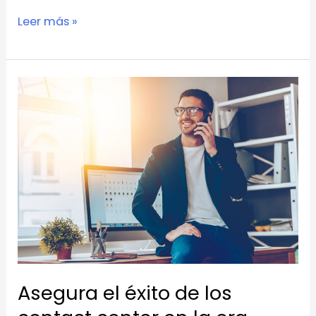
Leer más »
Asegura
el
éxito
de
los
contact
center
en
la
era
Asegura el éxito de los
digital.