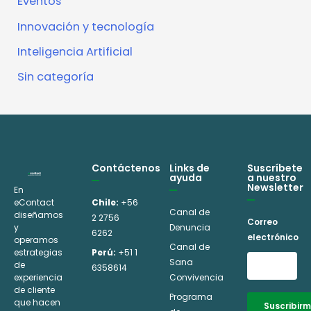
Eventos
Innovación y tecnología
Inteligencia Artificial
Sin categoría
Contáctenos
Links de
Suscríbete
ayuda
a nuestro
Newsletter
En
eContact
Chile:
+56
Canal de
diseñamos
2 2756
Correo
y
Denuncia
6262
electrónico
operamos
Canal de
estrategias
Perú:
+51 1
Sana
de
6358614
experiencia
Convivencia
de cliente
Programa
que hacen
Suscribir