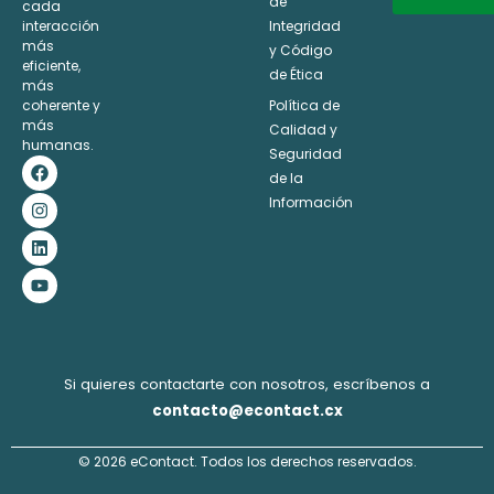
de
cada
interacción
Integridad
Alternative:
más
y Código
eficiente,
de Ética
más
coherente y
Política de
más
Calidad y
humanas.
Seguridad
F
I
L
Y
a
n
i
o
de la
c
s
n
u
Información
e
t
k
t
b
a
e
u
o
g
d
b
o
r
i
e
k
a
n
m
Si quieres contactarte con nosotros, escríbenos a
contacto@econtact.cx
© 2026 eContact. Todos los derechos reservados.