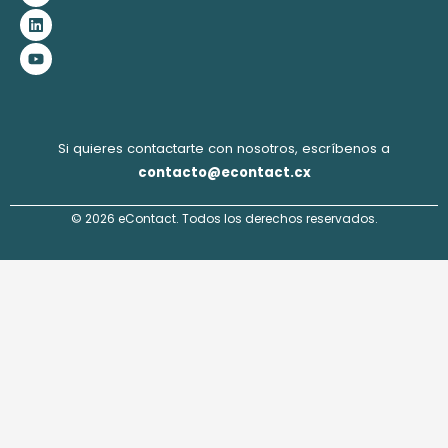
b
a
e
u
o
g
d
b
o
r
i
e
k
a
n
m
Si quieres contactarte con nosotros, escríbenos a
contacto@econtact.cx
© 2026 eContact. Todos los derechos reservados.