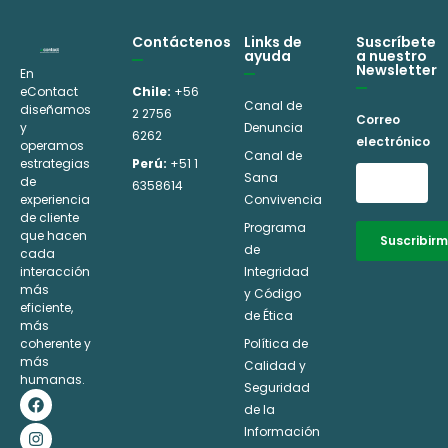
Contáctenos
Links de
Suscríbete
ayuda
a nuestro
Newsletter
En
eContact
Chile:
+56
Canal de
diseñamos
2 2756
Correo
y
Denuncia
6262
electrónico
operamos
Canal de
estrategias
Perú:
+51 1
Sana
de
6358614
experiencia
Convivencia
de cliente
Programa
que hacen
Suscribir
de
cada
interacción
Integridad
Alternative:
más
y Código
eficiente,
de Ética
más
coherente y
Política de
más
Calidad y
humanas.
Seguridad
F
I
L
Y
a
n
i
o
de la
c
s
n
u
Información
e
t
k
t