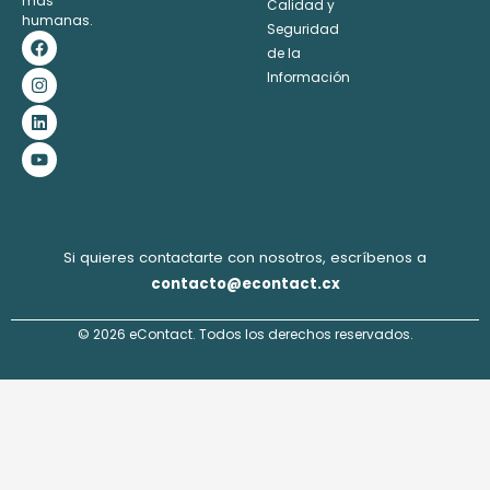
más
Calidad y
humanas.
Seguridad
F
I
L
Y
a
n
i
o
de la
c
s
n
u
Información
e
t
k
t
b
a
e
u
o
g
d
b
o
r
i
e
k
a
n
m
Si quieres contactarte con nosotros, escríbenos a
contacto@econtact.cx
© 2026 eContact. Todos los derechos reservados.