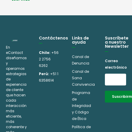
Contáctenos
Links de
Suscríbete
ayuda
a nuestro
Newsletter
En
eContact
Chile:
+56
Canal de
diseñamos
2 2756
Correo
y
Denuncia
6262
electrónico
operamos
Canal de
estrategias
Perú:
+51 1
Sana
de
6358614
experiencia
Convivencia
de cliente
Programa
que hacen
Suscribir
de
cada
interacción
Integridad
Alternative:
más
y Código
eficiente,
de Ética
más
coherente y
Política de